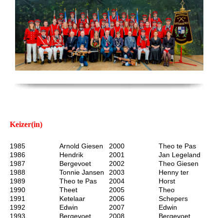
Keizer(in)
1985
Arnold Giesen
2000
Theo te Pas
1986
Hendrik
2001
Jan Legeland
1987
Bergevoet
2002
Theo Giesen
1988
Tonnie Jansen
2003
Henny ter
1989
Theo te Pas
2004
Horst
1990
Theet
2005
Theo
1991
Ketelaar
2006
Schepers
1992
Edwin
2007
Edwin
1993
Bergevoet
2008
Bergevoet